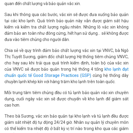
quan đến chất lượng và bảo quản vắc xin.
Sau khi thông qua các bước, vắc xin sẽ được đưa xuống bảo quản
tại các kho lạnh. Quá trình bảo quản này vẫn được giám sát hậu
kiểm và kiểm tra chất lượng ngẫu nhiên. Những lô vắc xin không
đảm bảo an toàn như đông cứng, hết hạn sử dụng... sẽ không được
đưa vào tiêm chủng cho người dân.
Chia sẻ về quy trình đảm bảo chất lượng vắc xin tại VNVC, bà Ngô
Thị Tuyết Sương, giám đốc chất lượng Hệ thống tiêm chủng VNVC,
cho hay sau khi trải qua quá trình kiểm định, toàn bộ của vắc xin
của VNVC sẽ được bảo quản trong hệ thống 4 tổng
kho lạnh đạt
chuẩn quốc tế Good Storage Practices (GSP)
cùng hệ thống dây
chuyền lạnh khép kín với hàng trăm kho lạnh trên toàn quốc.
Mỗi trung tâm tiêm chủng đều có tủ lạnh bảo quản vắc xin chuyên
dụng, cuối ngày vắc xin sẽ được chuyển về kho lạnh để giám sát
cao hơn.
Theo bà Sương, vắc xin bảo quản tại kho lạnh và tủ lạnh đều được
giám sát nhiệt độ tự động 24/24 giờ. Nhân sự quản lý chuyên môn
có thể kiểm tra nhiệt độ ở bất kỳ vị trí nào trong kho qua các giám