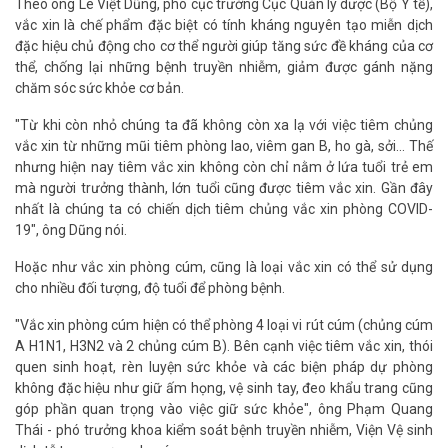
Theo ông Lê Việt Dũng, phó cục trưởng Cục Quản lý dược (Bộ Y tế),
vắc xin là chế phẩm đặc biệt có tính kháng nguyên tạo miễn dịch
đặc hiệu chủ động cho cơ thể người giúp tăng sức đề kháng của cơ
thể, chống lại những bệnh truyền nhiễm, giảm được gánh nặng
chăm sóc sức khỏe cơ bản.
"Từ khi còn nhỏ chúng ta đã không còn xa lạ với việc tiêm chủng
vắc xin từ những mũi tiêm phòng lao, viêm gan B, ho gà, sởi... Thế
nhưng hiện nay tiêm vắc xin không còn chỉ nằm ở lứa tuổi trẻ em
mà người trưởng thành, lớn tuổi cũng được tiêm vắc xin. Gần đây
nhất là chúng ta có chiến dịch tiêm chủng vắc xin phòng COVID-
19", ông Dũng nói.
Hoặc như vắc xin phòng cúm, cũng là loại vắc xin có thể sử dụng
cho nhiều đối tượng, độ tuổi để phòng bệnh.
"Vắc xin phòng cúm hiện có thể phòng 4 loại vi rút cúm (chủng cúm
A H1N1, H3N2 và 2 chủng cúm B). Bên cạnh việc tiêm vắc xin, thói
quen sinh hoạt, rèn luyện sức khỏe và các biện pháp dự phòng
không đặc hiệu như giữ ấm họng, vệ sinh tay, đeo khẩu trang cũng
góp phần quan trọng vào việc giữ sức khỏe", ông Phạm Quang
Thái - phó trưởng khoa kiểm soát bệnh truyền nhiễm, Viện Vệ sinh