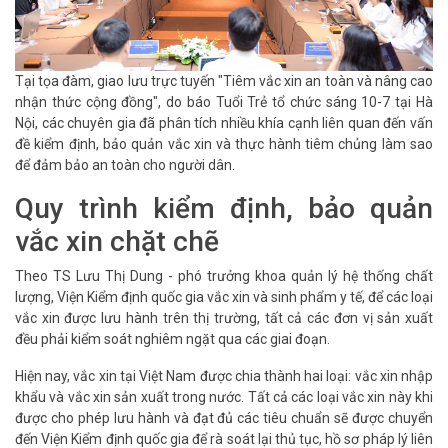
Tại tọa đàm, giao lưu trực tuyến "Tiêm vắc xin an toàn và nâng cao
nhận thức cộng đồng", do báo Tuổi Trẻ tổ chức sáng 10-7 tại Hà
Nội, các chuyên gia đã phân tích nhiều khía cạnh liên quan đến vấn
đề kiểm định, bảo quản vắc xin và thực hành tiêm chủng làm sao
để đảm bảo an toàn cho người dân.
Quy trình kiểm định, bảo quản
vắc xin chặt chẽ
Theo TS Lưu Thị Dung - phó trưởng khoa quản lý hệ thống chất
lượng, Viện Kiểm định quốc gia vắc xin và sinh phẩm y tế, để các loại
vắc xin được lưu hành trên thị trường, tất cả các đơn vị sản xuất
đều phải kiểm soát nghiêm ngặt qua các giai đoạn.
Hiện nay, vắc xin tại Việt Nam được chia thành hai loại: vắc xin nhập
khẩu và vắc xin sản xuất trong nước. Tất cả các loại vắc xin này khi
được cho phép lưu hành và đạt đủ các tiêu chuẩn sẽ được chuyển
đến Viện Kiểm định quốc gia để rà soát lại thủ tục, hồ sơ pháp lý liên