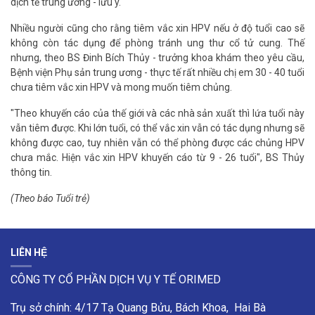
dịch tễ trung ương - lưu ý.
Nhiều người cũng cho rằng tiêm vắc xin HPV nếu ở độ tuổi cao sẽ
không còn tác dụng để phòng tránh ung thư cổ tử cung. Thế
nhưng, theo BS Đinh Bích Thủy - trưởng khoa khám theo yêu cầu,
Bệnh viện Phụ sản trung ương - thực tế rất nhiều chị em 30 - 40 tuổi
chưa tiêm vắc xin HPV và mong muốn tiêm chủng.
"Theo khuyến cáo của thế giới và các nhà sản xuất thì lứa tuổi này
vẫn tiêm được. Khi lớn tuổi, có thể vắc xin vẫn có tác dụng nhưng sẽ
không được cao, tuy nhiên vẫn có thể phòng được các chủng HPV
chưa mắc. Hiện vắc xin HPV khuyến cáo từ 9 - 26 tuổi", BS Thủy
thông tin.
(Theo báo Tuổi trẻ)
LIÊN HỆ
CÔNG TY CỔ PHẦN DỊCH VỤ Y TẾ ORIMED
Trụ sở chính: 4/17 Tạ Quang Bửu, Bách Khoa, Hai Bà