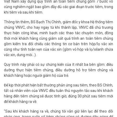
Việt Nam xây dựng quy trình an toàn tiêm chủng gồm 7 bước vô
cùng nghiêm ngặt bao gồm đầy đủ các giai đoạn trước tiêm, trong
khi tiêm và sau khi tiêm.
Thông tin thêm, BS Bạch Thị Chính, giám đốc y khoa Hệ thống tiêm
chủng VNVC, cho hay ngay từ khi thành lập, VNVC đã chủ trương
thực hiện công khai, minh bạch các thao tác chuyên môn, đồng
thời mời khách hàng cùng giám sát quá trình an toàn tiêm chủng
gồm kiểm tra đối chiếu các thông tin cơ bản trên hộp/lọ vắc xin
cũng như tính toàn vẹn của vắc xin (gồm vỏ hộp và lọ/xilanh chứa
vắc xin, dung môi...).
Quy trình này phải có sự chứng kiến của ít nhất ba bên gồm: điều
dưỡng thực hiện tiêm chủng, điều dưỡng hỗ trợ tiêm chủng và
khách hàng hoặc người giám hộ của trẻ.
Để kịp thời phát hiện bất thường phản ứng sau tiêm, theo BS Chính,
tất cả nhân viên của VNVC đều tuân thủ nguyên tắc sau khi khách
hàng đến tiêm chủng sẽ được tính giờ, đúng 30 phút sau tiêm mới
để khách hàng ra về.
"Sau khi khách hàng ra về, chúng tôi vẫn giữ liên lạc để theo dõi
phản ứng, trong cuốn sổ tiêm chủng cũng có đường dây nóng để