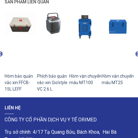
SẢN PHẨM LIÊN QUAN
n
Hòm bảo quản
Phích bảo quản
Hòm vận chuyển
Hòm vận chuyển
H
2
vắc xin FFCB-
vắc-xin Gio'style
máu MT100
máu MT25
m
15L LEFF
VC 2.6 L
LIÊN HỆ
CÔNG TY CỔ PHẦN DỊCH VỤ Y TẾ ORIMED
Trụ sở chính: 4/17 Tạ Quang Bửu, Bách Khoa, Hai Bà