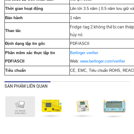
Thời gian hoạt động
Lên tới 3.5 năm ( 0.5 năm lưu giữ v
Bảo hành
1 năm
Fridge-tag 2 không thể bị can thiệ
Thao tác
hủy nó.
Định dạng tập tin gốc
PDF/ASCII
Phần mềm xác thực tập tin
Berlinger verifier
PDF/ASCII
Web:
www.berlinger.com/verifier
Tiêu chuẩn
CE, EMC, Tiêu chuẩn ROHS, REAC
SẢN PHẨM LIÊN QUAN