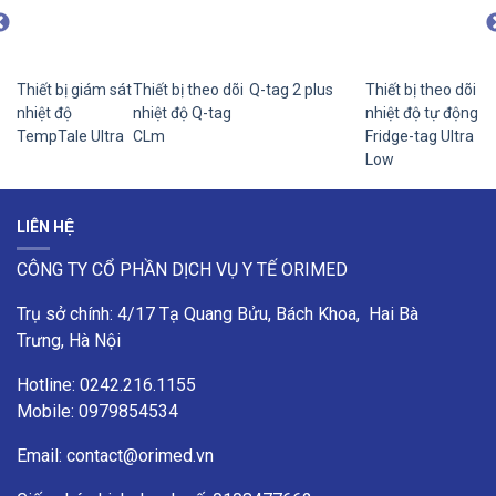
õi
Thiết bị giám sát
Thiết bị theo dõi
Q-tag 2 plus
Thiết bị theo dõi
Th
ng
nhiệt độ
nhiệt độ Q-tag
nhiệt độ tự động
nh
TempTale Ultra
CLm
Fridge-tag Ultra
Fr
Low
LIÊN HỆ
CÔNG TY CỔ PHẦN DỊCH VỤ Y TẾ ORIMED
Trụ sở chính: 4/17 Tạ Quang Bửu, Bách Khoa, Hai Bà
Trưng, Hà Nội
Hotline: 0242.216.1155
Mobile: 0979854534
Email:
contact@orimed.vn