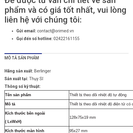
Để được tư vấn chi tiết về sản
phẩm và có giá tốt nhất, vui lòng
liên hệ với chúng tôi:
Gửi email:
contact@orimed.vn
Gọi đến số hotline:
02422161155
MÔ TẢ SẢN PHẨM
Hãng sản xuất:
Berlinger
Sản xuất tại:
Thụy Sĩ
Thông số kỹ thuật:
Tên sản phẩm
Thiết bị theo dõi nhiệt độ tự động
Mô tả
Thiết bị theo dõi nhiệt độ điện tử c
Kích thước bên ngoài
128x75x19 mm
( LxWxH)
Kích thước màn hình
95x27 mm