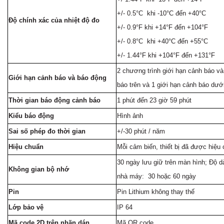
+/- 0.5°C khi -10°C đến +40°C
Độ chính xác của nhiệt độ đo
+/- 0.9°F khi +14°F đến +104°F
+/- 0.8°C khi +40°C đến +55°C
+/- 1.44°F khi +104°F đến +131°F
2 chương trình giới hạn cảnh báo và
Giới hạn cảnh báo và báo động
báo trên và 1 giới hạn cảnh báo dưới
Thời gian báo động cảnh báo
1 phút đến 23 giờ 59 phút
Kiểu báo động
Hình ảnh
Sai số phép đo thời gian
+/-30 phút / năm
Hiệu chuẩn
Mỗi cảm biến, thiết bị đã được hiệu
30 ngày lưu giữ trên màn hình; Độ dà
Không gian bộ nhớ
nhà máy: 30 hoặc 60 ngày
Pin
Pin Lithium không thay thế
Lớp bảo vệ
IP 64
Mã code 2D trên nhãn dán
Mã QR code