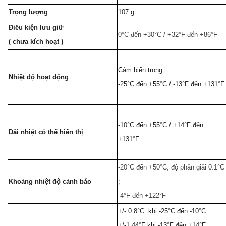
Trọng lượng
107 g
Điều kiện lưu giữ
0°C
đến +30
°C
/ +32°F đến +86°F
( chưa kích hoạt )
Cảm biến trong
Nhiệt độ hoạt động
-25°C đến +55°C / -13°F đến +131°F
-10°C đến +55°C / +14°F đến
Dải nhiệt có thể hiển thị
+131°F
-20°C
đến +50
°C, độ phân giải 0.1°C
Khoảng nhiệt độ cảnh báo
;
-4°F đến +122°F
+/- 0.8°C khi -25°C đến -10°C
+/-1.44°F khi -13°F đến +14°F